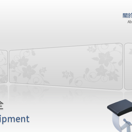
關
Ab
全
uipment