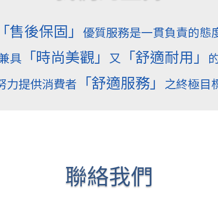
「售後保固」
優質服務是一貫負責的態
「時尚美觀」
「舒適耐用」
兼具
又
「舒適服務」
努力提供消費者
之終極目
聯絡我們