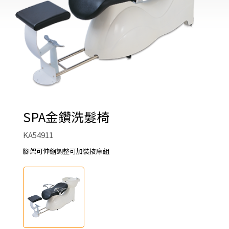
SPA金鑽洗髮椅
KA54911
腳架可伸縮調整可加裝按摩組